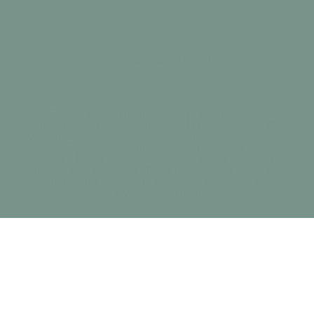
Acupuncture Cheval
Le Docteur Vétérinaire & Acupunctrice Harriett
Lombard exerce au sein des cliniques de Neuilly-
sur-Seine (92200 - Hauts de Seine) et de Maisons-
Laffitte (78600 - Yvelines) et traite depuis plus de
20 ans les chiens, les chats et les chevaux en
médecine traditionnelle chinoise, acupuncture,
alimentation, phytothérapie, aromathérapie et
chirurgie vétérinaire.