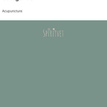
Acupuncture
Acupuncture Cheval
Le Docteur Vétérinaire & Acupunctrice Harriett
Lombard exerce au sein des cliniques de Neuilly-
sur-Seine (92200 - Hauts de Seine) et de Maisons-
Laffitte (78600 - Yvelines) et traite depuis plus de
20 ans les chiens, les chats et les chevaux en
médecine traditionnelle chinoise, acupuncture,