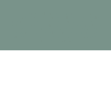
Le Docteur Vétérinaire & Acupunctrice Harriett
Lombard exerce au sein des cliniques de Neuilly-
sur-Seine (92200 - Hauts de Seine) et de Maisons-
Laffitte (78600 - Yvelines) et traite depuis plus de
20 ans les chiens, les chats et les chevaux en
médecine traditionnelle chinoise, acupuncture,
alimentation, phytothérapie, aromathérapie et
chirurgie vétérinaire.