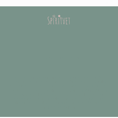
Acupuncture Cheval
Le Docteur Vétérinaire & Acupunctrice Harriett
Lombard exerce au sein des cliniques de Neuilly-
sur-Seine (92200 - Hauts de Seine) et de Maisons-
Laffitte (78600 - Yvelines) et traite depuis plus de
20 ans les chiens, les chats et les chevaux en
médecine traditionnelle chinoise, acupuncture,
alimentation, phytothérapie, aromathérapie et
chirurgie vétérinaire.