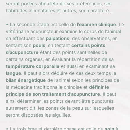
seront posées afin d’établir ses préférences, ses
habitudes alimentaires et autres, son caractère…
• La seconde étape est celle de
l’examen clinique
. Le
vétérinaire acupuncteur examine le corps de l’animal
en effectuant des
palpations
, des observations, en
sentant son
pouls
, en testant
certains points
d’acupuncture
étant des points sentinelles de
certains organes, en évaluant la répartition de sa
température corporelle
et aussi en examinant sa
langue
. Il peut alors déduire de ces deux temps le
bilan énergétique
de l’animal selon les principes de
la médecine traditionnelle chinoise et
définir le
principe de son traitement d’acupuncture
. Il peut
ainsi déterminer les points devant être puncturés,
autrement dit, les zones de la peau sur lesquelles
seront disposées les aiguilles.
• La troisième et dernière phase est celle du
soin
à