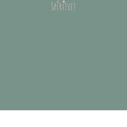
Acupuncture Cheval
Le Docteur Vétérinaire & Acupunctrice Harriett
Lombard exerce au sein des cliniques de Neuilly-
sur-Seine (92200 - Hauts de Seine) et de Maisons-
Laffitte (78600 - Yvelines) et traite depuis plus de
20 ans les chiens, les chats et les chevaux en
médecine traditionnelle chinoise, acupuncture,
alimentation, phytothérapie, aromathérapie et
chirurgie vétérinaire.