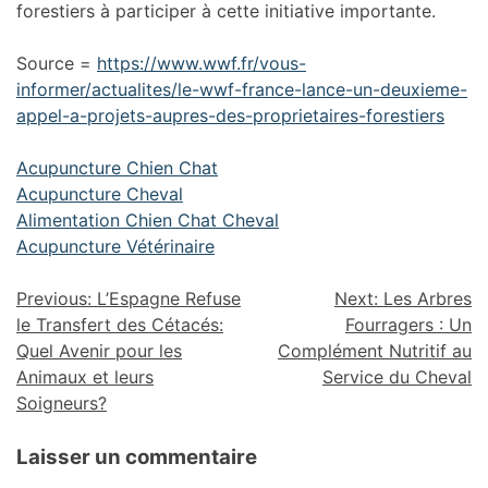
forestiers à participer à cette initiative importante.
Source =
https://www.wwf.fr/vous-
informer/actualites/le-wwf-france-lance-un-deuxieme-
appel-a-projets-aupres-des-proprietaires-forestiers
Acupuncture Chien Chat
Acupuncture Cheval
Alimentation Chien Chat Cheval
Acupuncture Vétérinaire
Previous:
L’Espagne Refuse
Next:
Les Arbres
le Transfert des Cétacés:
Fourragers : Un
Quel Avenir pour les
Complément Nutritif au
Animaux et leurs
Service du Cheval
Soigneurs?
Laisser un commentaire