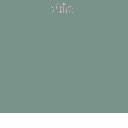
Acupuncture Cheval
Le Docteur Vétérinaire & Acupunctrice Harriett
Lombard exerce au sein des cliniques de Neuilly-
sur-Seine (92200 - Hauts de Seine) et de Maisons-
Laffitte (78600 - Yvelines) et traite depuis plus de
20 ans les chiens, les chats et les chevaux en
médecine traditionnelle chinoise, acupuncture,
alimentation, phytothérapie, aromathérapie et
chirurgie vétérinaire.