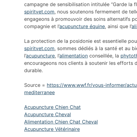
campagne de sensibilisation intitulée “Garde la
spiritvet.com
, nous soutenons fermement de telles
engageons à promouvoir des soins alternatifs pou
compagnie et l’
acupuncture équine
, ainsi que l’
al
La protection de la posidonie est essentielle pou
spiritvet.com
, sommes dédiés à la santé et au bi
l’
acupuncture
, l’
alimentation
conseillée, la
phytot
encourageons nos clients à soutenir les effort
durable.
Source =
https://www.wwf.fr/vous-informer/actu
mediterranee
Acupuncture Chien Chat
Acupuncture Cheval
Alimentation Chien Chat Cheval
Acupuncture Vétérinaire