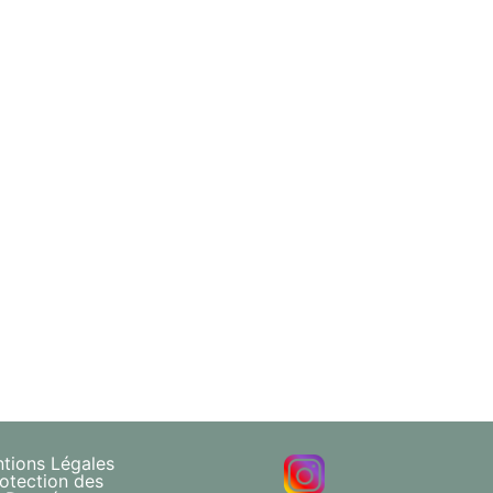
tions Légales
otection des