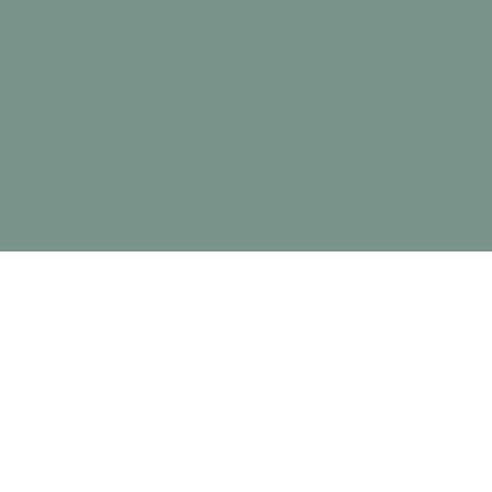
Acupuncture Cheval
Le Docteur Vétérinaire & Acupunctrice Harriett
Lombard exerce au sein des cliniques de Neuilly-
sur-Seine (92200 - Hauts de Seine) et de Maisons-
Laffitte (78600 - Yvelines) et traite depuis plus de
20 ans les chiens, les chats et les chevaux en
médecine traditionnelle chinoise, acupuncture,
alimentation, phytothérapie, aromathérapie et
chirurgie vétérinaire.