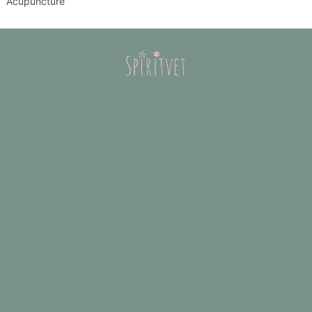
Acupuncture
Acupuncture Cheval
Le Docteur Vétérinaire & Acupunctrice Harriett
Lombard exerce au sein des cliniques de Neuilly-
sur-Seine (92200 - Hauts de Seine) et de Maisons-
Laffitte (78600 - Yvelines) et traite depuis plus de
20 ans les chiens, les chats et les chevaux en
médecine traditionnelle chinoise, acupuncture,
alimentation, phytothérapie, aromathérapie et
chirurgie vétérinaire.