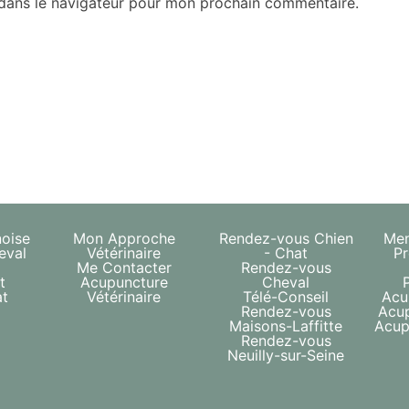
 dans le navigateur pour mon prochain commentaire.
noise
Mon Approche
Rendez-vous Chien
Men
eval
Vétérinaire
- Chat
Pr
t
Me Contacter
Rendez-vous
t
Acupuncture
Cheval
at
Vétérinaire
Télé-Conseil
Acu
Rendez-vous
Acu
Maisons-Laffitte
Acup
Rendez-vous
Neuilly-sur-Seine