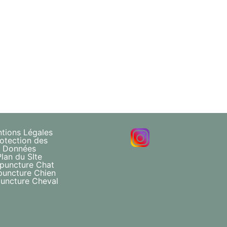
tions Légales
otection des
Données
Plan du SIte
puncture Chat
puncture Chien
uncture Cheval