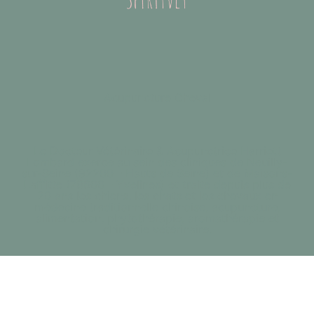
Acupuncture Cheval
Le Docteur Vétérinaire & Acupunctrice Harriett
Lombard exerce au sein des cliniques de Neuilly-
sur-Seine (92200 - Hauts de Seine) et de Maisons-
Laffitte (78600 - Yvelines) et traite depuis plus de
20 ans les chiens, les chats et les chevaux en
médecine traditionnelle chinoise, acupuncture,
alimentation, phytothérapie, aromathérapie et
chirurgie vétérinaire.