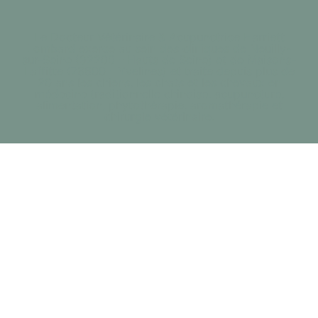
Le Docteur Vétérinaire & Acupunctrice Harriett
Lombard exerce au sein des cliniques de Neuilly-
sur-Seine (92200 - Hauts de Seine) et de Maisons-
Laffitte (78600 - Yvelines) et traite depuis plus de
20 ans les chiens, les chats et les chevaux en
médecine traditionnelle chinoise, acupuncture,
alimentation, phytothérapie, aromathérapie et
chirurgie vétérinaire.