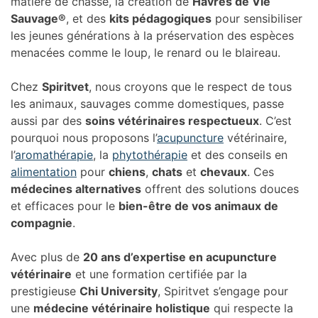
matière de chasse, la création de
Havres de Vie
Sauvage®
, et des
kits pédagogiques
pour sensibiliser
les jeunes générations à la préservation des espèces
menacées comme le loup, le renard ou le blaireau.
Chez
Spiritvet
, nous croyons que le respect de tous
les animaux, sauvages comme domestiques, passe
aussi par des
soins vétérinaires respectueux
. C’est
pourquoi nous proposons l’
acupuncture
vétérinaire,
l’
aromathérapie
, la
phytothérapie
et des conseils en
alimentation
pour
chiens
,
chats
et
chevaux
. Ces
médecines alternatives
offrent des solutions douces
et efficaces pour le
bien-être de vos animaux de
compagnie
.
Avec plus de
20 ans d’expertise en acupuncture
vétérinaire
et une formation certifiée par la
prestigieuse
Chi University
, Spiritvet s’engage pour
une
médecine vétérinaire holistique
qui respecte la