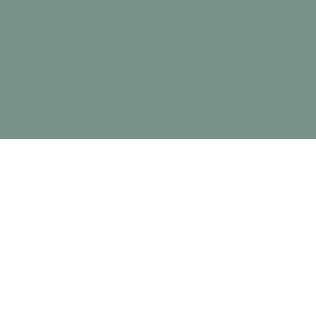
Le Docteur Vétérinaire & Acupunctrice Harriett
Lombard exerce au sein des cliniques de Neuilly-
sur-Seine (92200 - Hauts de Seine) et de Maisons-
Laffitte (78600 - Yvelines) et traite depuis plus de
20 ans les chiens, les chats et les chevaux en
médecine traditionnelle chinoise, acupuncture,
alimentation, phytothérapie, aromathérapie et
chirurgie vétérinaire.