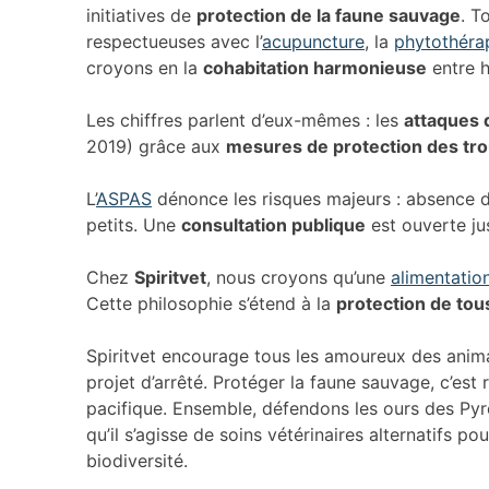
initiatives de
protection de la faune sauvage
. T
respectueuses avec l’
acupuncture
, la
phytothéra
croyons en la
cohabitation harmonieuse
entre 
Les chiffres parlent d’eux-mêmes : les
attaques 
2019) grâce aux
mesures de protection des tr
L’
ASPAS
dénonce les risques majeurs : absence de
petits. Une
consultation publique
est ouverte ju
Chez
Spiritvet
, nous croyons qu’une
alimentatio
Cette philosophie s’étend à la
protection de tou
Spiritvet encourage tous les amoureux des anima
projet d’arrêté. Protéger la faune sauvage, c’est
pacifique. Ensemble, défendons les ours des Py
qu’il s’agisse de soins vétérinaires alternatifs
biodiversité.