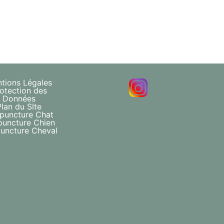
tions Légales
otection des
Données
Plan du SIte
puncture Chat
puncture Chien
uncture Cheval
érinaire
Docteur Vétérinaire
uncture
- Harriett Lombard