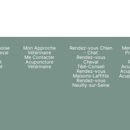
noise
Mon Approche
Rendez-vous Chien
Men
eval
Vétérinaire
- Chat
Pr
t
Me Contacter
Rendez-vous
t
Acupuncture
Cheval
at
Vétérinaire
Télé-Conseil
Acu
Rendez-vous
Acu
Maisons-Laffitte
Acup
Rendez-vous
Neuilly-sur-Seine
al
Acupuncture Chien
Alimentation Chien
Vét
Chat
Chat Cheval
Acup