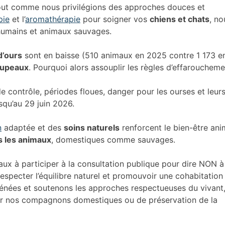
out comme nous privilégions des approches douces et
pie
et l’
aromathérapie
pour soigner vos
chiens et chats
, no
humains et animaux sauvages.
d’ours
sont en baisse (510 animaux en 2025 contre 1 173 e
oupeaux
. Pourquoi alors assouplir les règles d’effaroucheme
 contrôle, périodes floues, danger pour les ourses et leur
squ’au 29 juin 2026.
n
adaptée et des
soins naturels
renforcent le bien-être ani
s les animaux
, domestiques comme sauvages.
ux à participer à la consultation publique pour dire NON à
 respecter l’équilibre naturel et promouvoir une cohabitation
rénées et soutenons les approches respectueuses du vivant
 pour nos compagnons domestiques ou de préservation de la