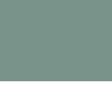
Acupuncture Cheval
Le Docteur Vétérinaire & Acupunctrice Harriett
Lombard exerce au sein des cliniques de Neuilly-
sur-Seine (92200 - Hauts de Seine) et de Maisons-
Laffitte (78600 - Yvelines) et traite depuis plus de
20 ans les chiens, les chats et les chevaux en
médecine traditionnelle chinoise, acupuncture,
alimentation, phytothérapie, aromathérapie et
chirurgie vétérinaire.