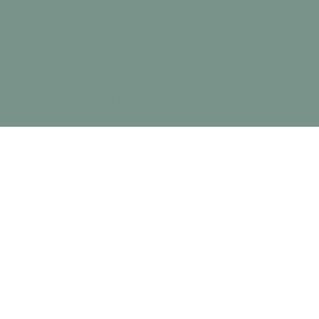
Le Docteur Vétérinaire & Acupunctrice Harriett
Lombard exerce au sein des cliniques de Neuilly-
sur-Seine (92200 - Hauts de Seine) et de Maisons-
Laffitte (78600 - Yvelines) et traite depuis plus de
20 ans les chiens, les chats et les chevaux en
médecine traditionnelle chinoise, acupuncture,
alimentation, phytothérapie, aromathérapie et
chirurgie vétérinaire.