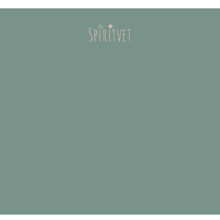
Acupuncture Cheval
Le Docteur Vétérinaire & Acupunctrice Harriett
Lombard exerce au sein des cliniques de Neuilly-
sur-Seine (92200 - Hauts de Seine) et de Maisons-
Laffitte (78600 - Yvelines) et traite depuis plus de
20 ans les chiens, les chats et les chevaux en
médecine traditionnelle chinoise, acupuncture,
alimentation, phytothérapie, aromathérapie et
chirurgie vétérinaire.