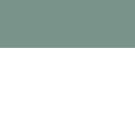
Le Docteur Vétérinaire & Acupunctrice Harriett
Lombard exerce au sein des cliniques de Neuilly-
sur-Seine (92200 - Hauts de Seine) et de Maisons-
Laffitte (78600 - Yvelines) et traite depuis plus de
20 ans les chiens, les chats et les chevaux en
médecine traditionnelle chinoise, acupuncture,
alimentation, phytothérapie, aromathérapie et
chirurgie vétérinaire.