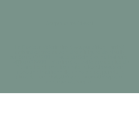
Acupuncture Cheval
Le Docteur Vétérinaire & Acupunctrice Harriett
Lombard exerce au sein des cliniques de Neuilly-
sur-Seine (92200 - Hauts de Seine) et de Maisons-
Laffitte (78600 - Yvelines) et traite depuis plus de
20 ans les chiens, les chats et les chevaux en
médecine traditionnelle chinoise, acupuncture,
alimentation, phytothérapie, aromathérapie et
chirurgie vétérinaire.