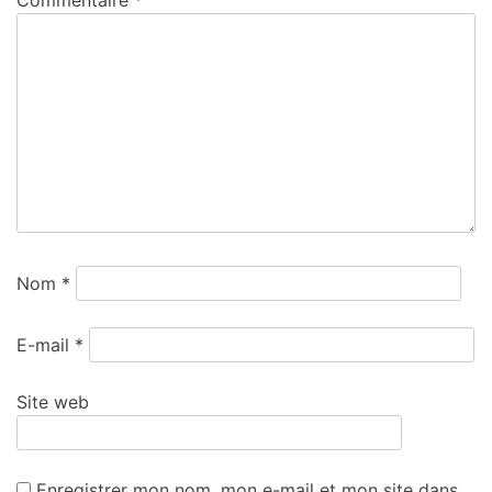
Commentaire
*
Nom
*
E-mail
*
Site web
Enregistrer mon nom, mon e-mail et mon site dans